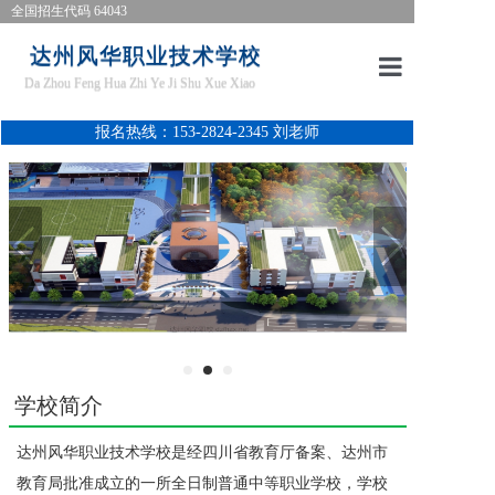
全国招生代码 64043
达州风华职业技术学校
Da Zhou Feng Hua Zhi Ye Ji Shu Xue Xiao
首页
报名热线：153-2824-2345 刘老师
学校简介
招生简章
新闻资讯
师生风采
安全工作
学校简介
家校共育
达州风华职业技术学校是经四川省教育厅备案、达州市
专业设置
教育局批准成立的一所全日制普通中等职业学校，学校